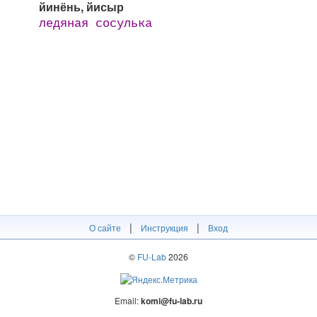
йинёнь, йисыр
ледяная сосулька
|
|
О сайте
Инструкция
Вход
©
FU-Lab
2026
Email:
komi@fu-lab.ru