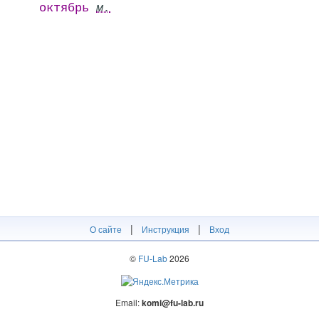
октябрь
м.
|
|
О сайте
Инструкция
Вход
©
FU-Lab
2026
Email:
komi@fu-lab.ru