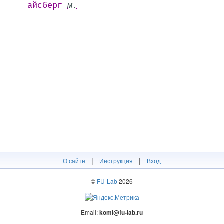
айсберг
м.
|
|
О сайте
Инструкция
Вход
©
FU-Lab
2026
Email:
komi@fu-lab.ru