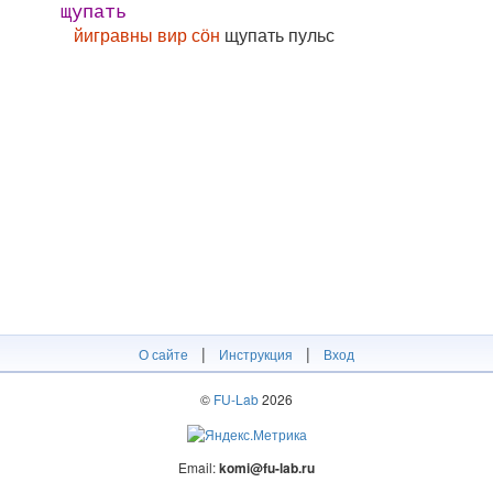
щупать
йигравны вир сӧн
щупать пульс
|
|
О сайте
Инструкция
Вход
©
FU-Lab
2026
Email:
komi@fu-lab.ru