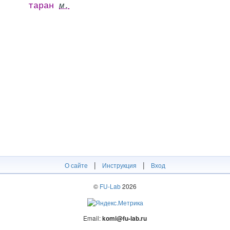
таран
м.
|
|
О сайте
Инструкция
Вход
©
FU-Lab
2026
Email:
komi@fu-lab.ru