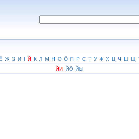
Ё
Ж
З
И
І
Й
К
Л
М
Н
О
Ӧ
П
Р
С
Т
У
Ф
Х
Ц
Ч
Ш
Щ
ЙИ
ЙӦ
ЙЫ