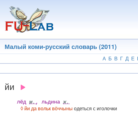
Перейти
к
основному
содержанию
Малый коми-русский словарь (2011)
А
Б
В
Г
Д
Е
йи
лёд
м.
, льдина
ж.
◊ йи да вольк вӧччыны
одеться с иголочки