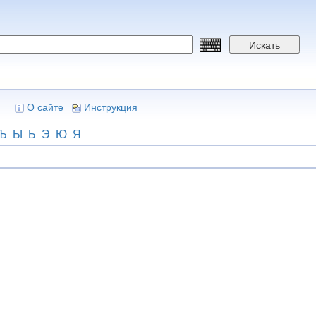
Искать
О сайте
Инструкция
Ъ
Ы
Ь
Э
Ю
Я