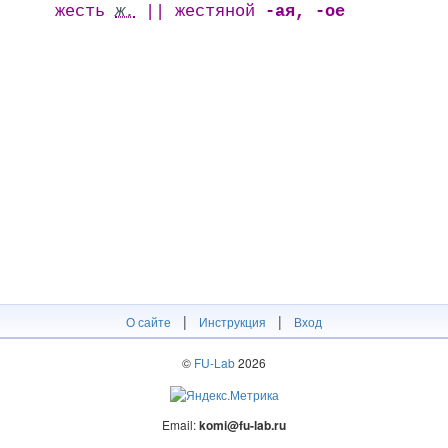
жесть
ж.
|| жестяной
-ая, -ое
|
|
О сайте
Инструкция
Вход
©
FU-Lab
2026
Email:
komi@fu-lab.ru