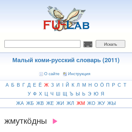
Перейти
к
основному
содержанию
Искать
Малый коми-русский словарь (2011)
О сайте
Инструкция
А
Б
В
Г
Д
Е
Ё
Ж
З
И
І
Й
К
Л
М
Н
О
Ӧ
П
Р
С
Т
У
Ф
Х
Ц
Ч
Ш
Щ
Ъ
Ы
Ь
Э
Ю
Я
ЖА
ЖБ
ЖВ
ЖЕ
ЖИ
ЖЛ
ЖМ
ЖО
ЖУ
ЖЫ
жмуткӧдны