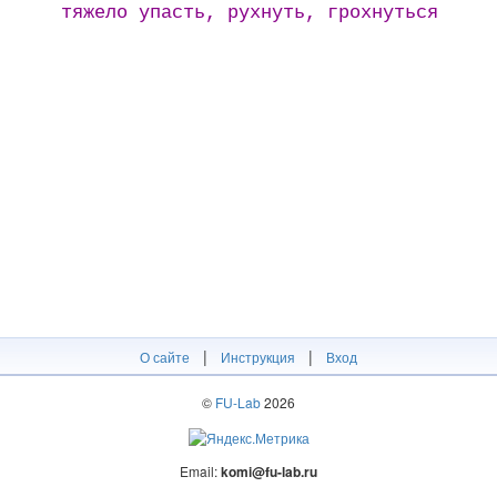
тяжело упасть, рухнуть, грохнуться
|
|
О сайте
Инструкция
Вход
©
FU-Lab
2026
Email:
komi@fu-lab.ru