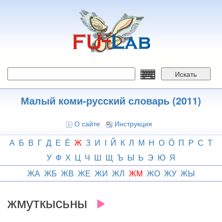
Перейти
к
основному
содержанию
Искать
Малый коми-русский словарь (2011)
О сайте
Инструкция
А
Б
В
Г
Д
Е
Ё
Ж
З
И
І
Й
К
Л
М
Н
О
Ӧ
П
Р
С
Т
У
Ф
Х
Ц
Ч
Ш
Щ
Ъ
Ы
Ь
Э
Ю
Я
ЖА
ЖБ
ЖВ
ЖЕ
ЖИ
ЖЛ
ЖМ
ЖО
ЖУ
ЖЫ
жмуткысьны