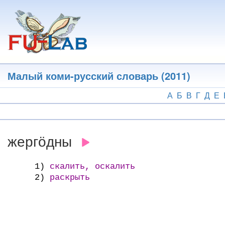
Перейти
к
основному
содержанию
Малый коми-русский словарь (2011)
А
Б
В
Г
Д
Е
жергӧдны
1)
скалить, оскалить
2)
раскрыть