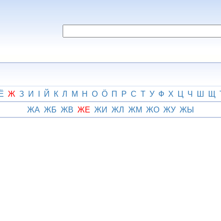
Ё
Ж
З
И
І
Й
К
Л
М
Н
О
Ӧ
П
Р
С
Т
У
Ф
Х
Ц
Ч
Ш
Щ
ЖА
ЖБ
ЖВ
ЖЕ
ЖИ
ЖЛ
ЖМ
ЖО
ЖУ
ЖЫ