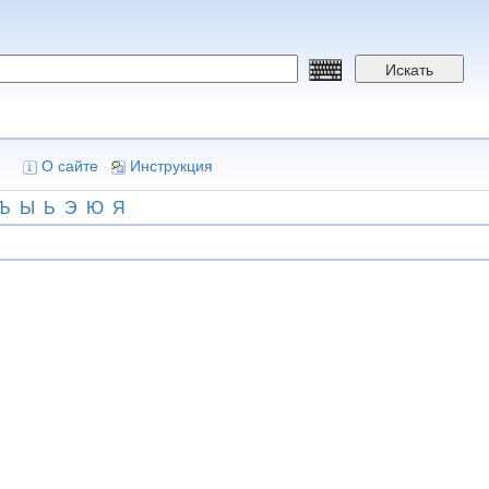
Искать
О сайте
Инструкция
Ъ
Ы
Ь
Э
Ю
Я