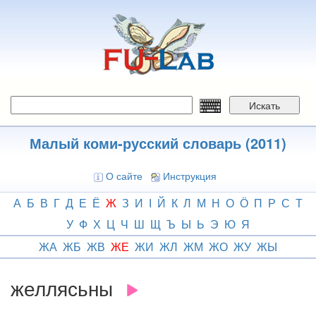
Перейти
к
основному
содержанию
Искать
Малый коми-русский словарь (2011)
О сайте
Инструкция
А
Б
В
Г
Д
Е
Ё
Ж
З
И
І
Й
К
Л
М
Н
О
Ӧ
П
Р
С
Т
У
Ф
Х
Ц
Ч
Ш
Щ
Ъ
Ы
Ь
Э
Ю
Я
ЖА
ЖБ
ЖВ
ЖЕ
ЖИ
ЖЛ
ЖМ
ЖО
ЖУ
ЖЫ
желлясьны