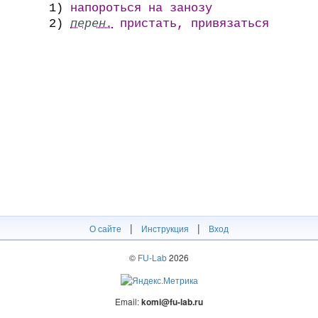
1)
напороться на занозу
2)
перен.
пристать, привязаться
|
|
О сайте
Инструкция
Вход
©
FU-Lab
2026
Email:
komi@fu-lab.ru