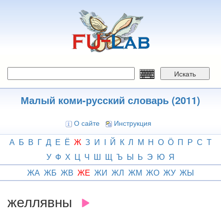
Перейти
к
основному
содержанию
Искать
Малый коми-русский словарь (2011)
О сайте
Инструкция
А
Б
В
Г
Д
Е
Ё
Ж
З
И
І
Й
К
Л
М
Н
О
Ӧ
П
Р
С
Т
У
Ф
Х
Ц
Ч
Ш
Щ
Ъ
Ы
Ь
Э
Ю
Я
ЖА
ЖБ
ЖВ
ЖЕ
ЖИ
ЖЛ
ЖМ
ЖО
ЖУ
ЖЫ
желлявны