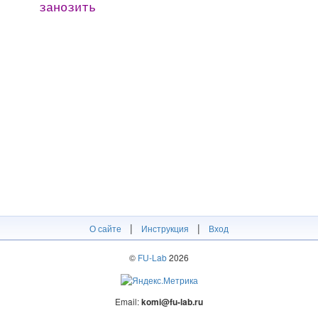
занозить
|
|
О сайте
Инструкция
Вход
©
FU-Lab
2026
Email:
komi@fu-lab.ru