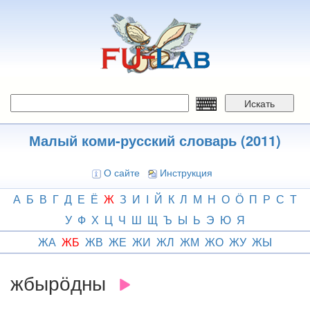
Перейти
к
основному
содержанию
Искать
Малый коми-русский словарь (2011)
О сайте
Инструкция
А
Б
В
Г
Д
Е
Ё
Ж
З
И
І
Й
К
Л
М
Н
О
Ӧ
П
Р
С
Т
У
Ф
Х
Ц
Ч
Ш
Щ
Ъ
Ы
Ь
Э
Ю
Я
ЖА
ЖБ
ЖВ
ЖЕ
ЖИ
ЖЛ
ЖМ
ЖО
ЖУ
ЖЫ
жбырӧдны