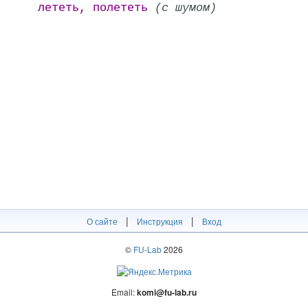
лететь, полететь
(с шумом)
|
|
О сайте
Инструкция
Вход
©
FU-Lab
2026
Email:
komi@fu-lab.ru