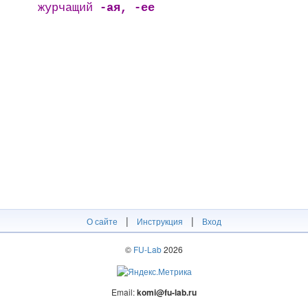
журчащий
-ая, -ее
|
|
О сайте
Инструкция
Вход
©
FU-Lab
2026
Email:
komi@fu-lab.ru