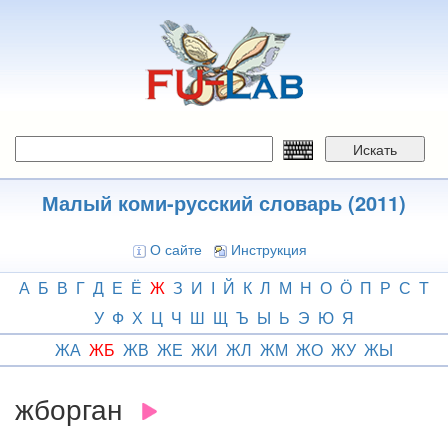
Перейти
к
основному
содержанию
Искать
Малый коми-русский словарь (2011)
О сайте
Инструкция
А
Б
В
Г
Д
Е
Ё
Ж
З
И
І
Й
К
Л
М
Н
О
Ӧ
П
Р
С
Т
У
Ф
Х
Ц
Ч
Ш
Щ
Ъ
Ы
Ь
Э
Ю
Я
ЖА
ЖБ
ЖВ
ЖЕ
ЖИ
ЖЛ
ЖМ
ЖО
ЖУ
ЖЫ
жборган