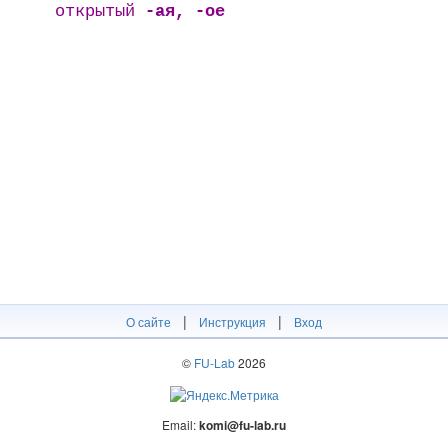
открытый
-ая, -ое
|
|
О сайте
Инструкция
Вход
©
FU-Lab
2026
Email:
komi@fu-lab.ru