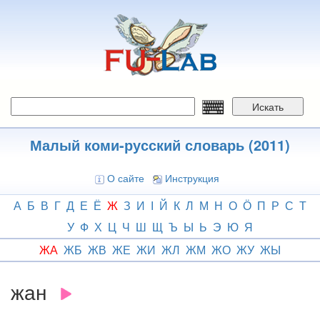
Перейти
к
основному
содержанию
Искать
Малый коми-русский словарь (2011)
О сайте
Инструкция
А
Б
В
Г
Д
Е
Ё
Ж
З
И
І
Й
К
Л
М
Н
О
Ӧ
П
Р
С
Т
У
Ф
Х
Ц
Ч
Ш
Щ
Ъ
Ы
Ь
Э
Ю
Я
ЖА
ЖБ
ЖВ
ЖЕ
ЖИ
ЖЛ
ЖМ
ЖО
ЖУ
ЖЫ
жан