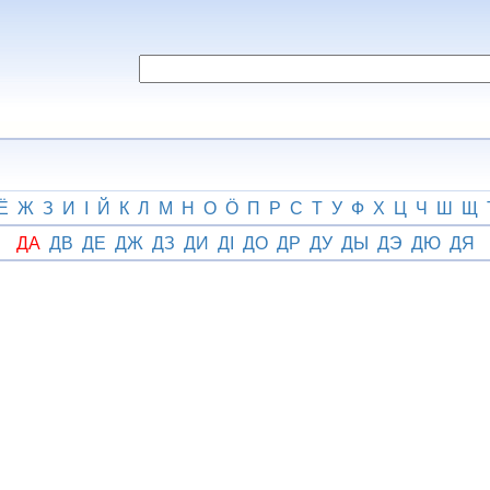
Ё
Ж
З
И
І
Й
К
Л
М
Н
О
Ӧ
П
Р
С
Т
У
Ф
Х
Ц
Ч
Ш
Щ
ДА
ДВ
ДЕ
ДЖ
ДЗ
ДИ
ДІ
ДО
ДР
ДУ
ДЫ
ДЭ
ДЮ
ДЯ