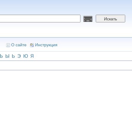
Искать
О сайте
Инструкция
Ъ
Ы
Ь
Э
Ю
Я