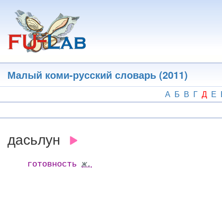
Перейти
к
основному
содержанию
Малый коми-русский словарь (2011)
А
Б
В
Г
Д
Е
дасьлун
готовность
ж.