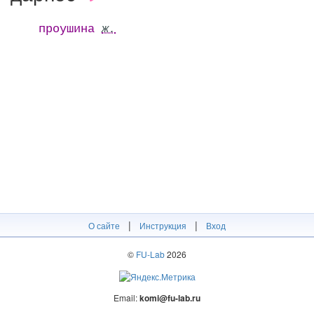
проушина
ж.
|
|
О сайте
Инструкция
Вход
©
FU-Lab
2026
Email:
komi@fu-lab.ru