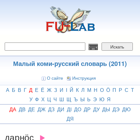
Перейти
к
основному
содержанию
Искать
Малый коми-русский словарь (2011)
О сайте
Инструкция
А
Б
В
Г
Д
Е
Ё
Ж
З
И
І
Й
К
Л
М
Н
О
Ӧ
П
Р
С
Т
У
Ф
Х
Ц
Ч
Ш
Щ
Ъ
Ы
Ь
Э
Ю
Я
ДА
ДВ
ДЕ
ДЖ
ДЗ
ДИ
ДІ
ДО
ДР
ДУ
ДЫ
ДЭ
ДЮ
ДЯ
дарнӧс