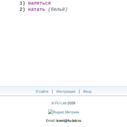
1)
валяться
2)
катать
(бельё)
|
|
О сайте
Инструкция
Вход
©
FU-Lab
2026
Email:
komi@fu-lab.ru