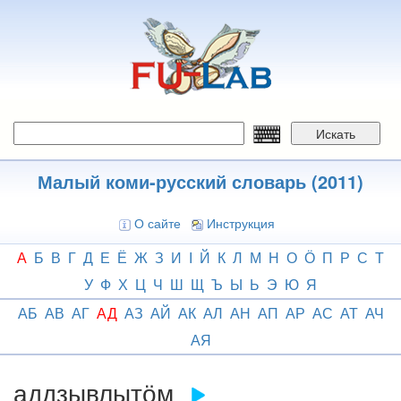
Перейти
к
основному
содержанию
Искать
Малый коми-русский словарь (2011)
О сайте
Инструкция
А
Б
В
Г
Д
Е
Ё
Ж
З
И
І
Й
К
Л
М
Н
О
Ӧ
П
Р
С
Т
У
Ф
Х
Ц
Ч
Ш
Щ
Ъ
Ы
Ь
Э
Ю
Я
АБ
АВ
АГ
АД
АЗ
АЙ
АК
АЛ
АН
АП
АР
АС
АТ
АЧ
АЯ
аддзывлытӧм