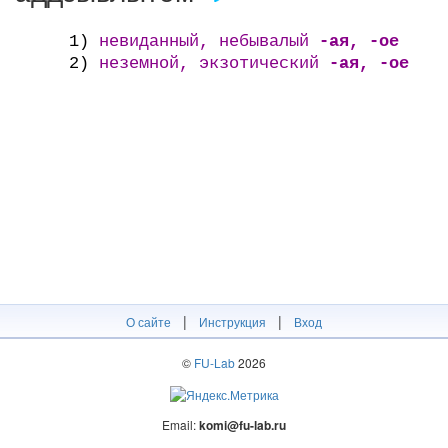
1)
невиданный, небывалый
-ая, -ое
2)
неземной, экзотический
-ая, -ое
|
|
О сайте
Инструкция
Вход
©
FU-Lab
2026
Email:
komi@fu-lab.ru