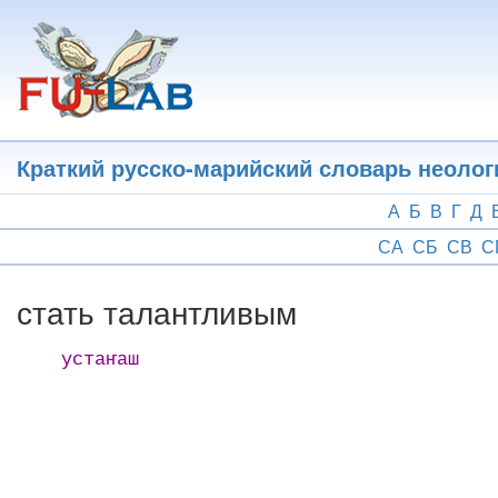
Перейти
к
основному
содержанию
Краткий русско-марийский словарь неоло
А
Б
В
Г
Д
СА
СБ
СВ
С
стать талантливым
устаҥаш