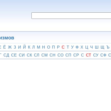
гизмов
Е
Ё
Ж
З
И
Й
К
Л
М
Н
О
П
Р
С
Т
У
Ф
Х
Ц
Ч
Ш
Щ
Ъ
Г
СД
СЕ
СИ
СК
СЛ
СМ
СН
СО
СП
СР
С
СТ
СУ
СФ