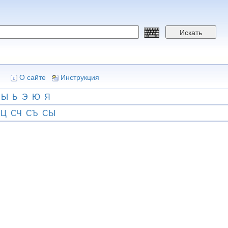
Искать
О сайте
Инструкция
Ы
Ь
Э
Ю
Я
СЦ
СЧ
СЪ
СЫ