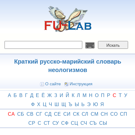
Перейти
к
основному
содержанию
Искать
Краткий русско-марийский словарь
неологизмов
О сайте
Инструкция
А
Б
В
Г
Д
Е
Ё
Ж
З
И
Й
К
Л
М
Н
О
П
Р
С
Т
У
Ф
Х
Ц
Ч
Ш
Щ
Ъ
Ы
Ь
Э
Ю
Я
СА
СБ
СВ
СГ
СД
СЕ
СИ
СК
СЛ
СМ
СН
СО
СП
СР
С
СТ
СУ
СФ
СЦ
СЧ
СЪ
СЫ