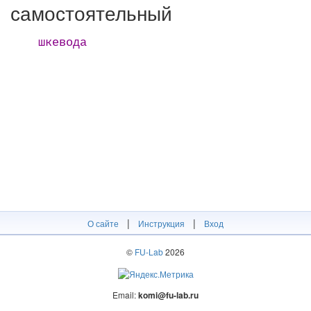
самостоятельный
шкевода
|
|
О сайте
Инструкция
Вход
©
FU-Lab
2026
Email:
komi@fu-lab.ru