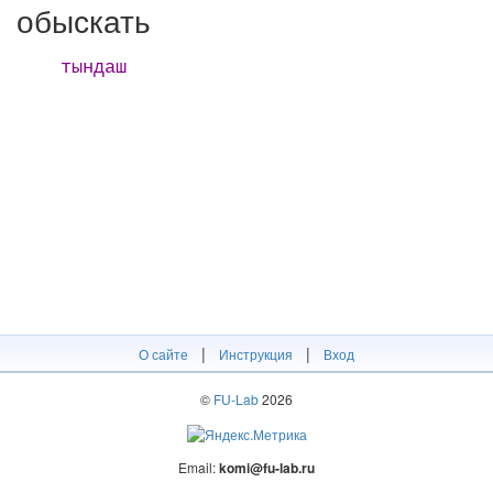
обыскать
тындаш
|
|
О сайте
Инструкция
Вход
©
FU-Lab
2026
Email:
komi@fu-lab.ru