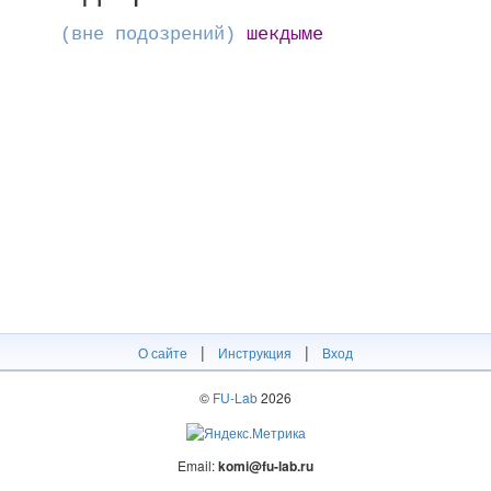
(вне подозрений)
шекдыме
|
|
О сайте
Инструкция
Вход
©
FU-Lab
2026
Email:
komi@fu-lab.ru