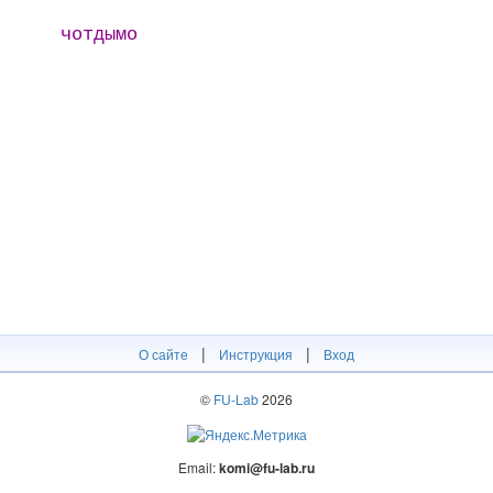
чотдымо
|
|
О сайте
Инструкция
Вход
©
FU-Lab
2026
Email:
komi@fu-lab.ru