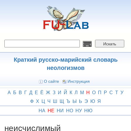
Перейти
к
основному
содержанию
Искать
Краткий русско-марийский словарь
неологизмов
О сайте
Инструкция
А
Б
В
Г
Д
Е
Ё
Ж
З
И
Й
К
Л
М
Н
О
П
Р
С
Т
У
Ф
Х
Ц
Ч
Ш
Щ
Ъ
Ы
Ь
Э
Ю
Я
НА
НЕ
НИ
НО
НУ
НЮ
неисчислимый