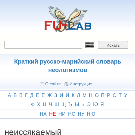
Перейти
к
основному
содержанию
Искать
Краткий русско-марийский словарь
неологизмов
О сайте
Инструкция
А
Б
В
Г
Д
Е
Ё
Ж
З
И
Й
К
Л
М
Н
О
П
Р
С
Т
У
Ф
Х
Ц
Ч
Ш
Щ
Ъ
Ы
Ь
Э
Ю
Я
НА
НЕ
НИ
НО
НУ
НЮ
неиссякаемый