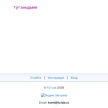
тӱганыдыме
|
|
О сайте
Инструкция
Вход
©
FU-Lab
2026
Email:
komi@fu-lab.ru