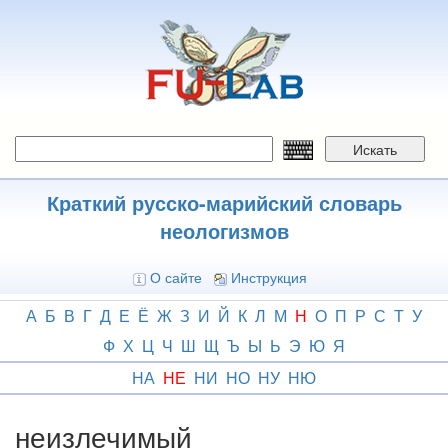
Перейти
к
основному
содержанию
Искать
Краткий русско-марийский словарь
неологизмов
О сайте
Инструкция
А
Б
В
Г
Д
Е
Ё
Ж
З
И
Й
К
Л
М
Н
О
П
Р
С
Т
У
Ф
Х
Ц
Ч
Ш
Щ
Ъ
Ы
Ь
Э
Ю
Я
НА
НЕ
НИ
НО
НУ
НЮ
неизлечимый