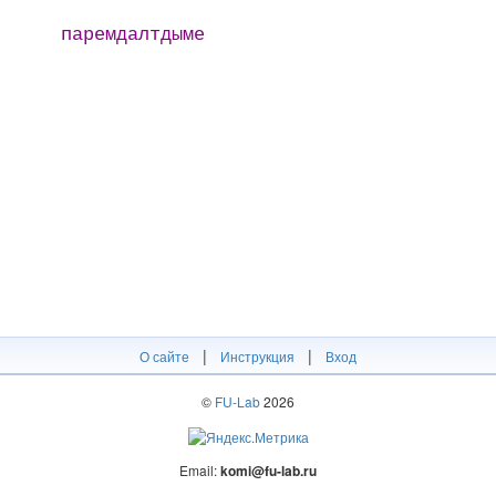
паремдалтдыме
|
|
О сайте
Инструкция
Вход
©
FU-Lab
2026
Email:
komi@fu-lab.ru