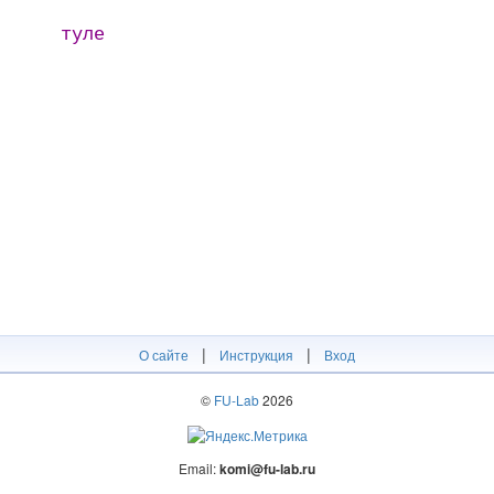
туле
|
|
О сайте
Инструкция
Вход
©
FU-Lab
2026
Email:
komi@fu-lab.ru