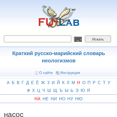
Перейти
к
основному
содержанию
Искать
Краткий русско-марийский словарь
неологизмов
О сайте
Инструкция
А
Б
В
Г
Д
Е
Ё
Ж
З
И
Й
К
Л
М
Н
О
П
Р
С
Т
У
Ф
Х
Ц
Ч
Ш
Щ
Ъ
Ы
Ь
Э
Ю
Я
НА
НЕ
НИ
НО
НУ
НЮ
насос