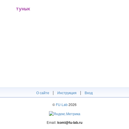
тунык
|
|
О сайте
Инструкция
Вход
©
FU-Lab
2026
Email:
komi@fu-lab.ru