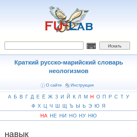
Перейти
к
основному
содержанию
Искать
Краткий русско-марийский словарь
неологизмов
О сайте
Инструкция
А
Б
В
Г
Д
Е
Ё
Ж
З
И
Й
К
Л
М
Н
О
П
Р
С
Т
У
Ф
Х
Ц
Ч
Ш
Щ
Ъ
Ы
Ь
Э
Ю
Я
НА
НЕ
НИ
НО
НУ
НЮ
навык