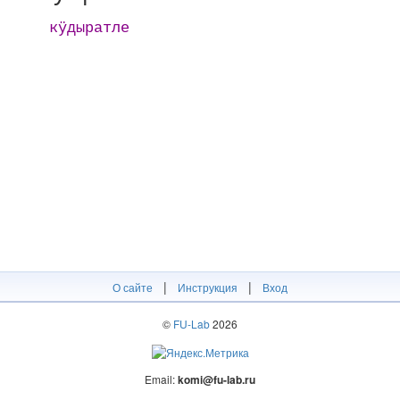
кӱдыратле
|
|
О сайте
Инструкция
Вход
©
FU-Lab
2026
Email:
komi@fu-lab.ru