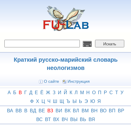
Перейти
к
основному
содержанию
Искать
Краткий русско-марийский словарь
неологизмов
О сайте
Инструкция
А
Б
В
Г
Д
Е
Ё
Ж
З
И
Й
К
Л
М
Н
О
П
Р
С
Т
У
Ф
Х
Ц
Ч
Ш
Щ
Ъ
Ы
Ь
Э
Ю
Я
ВА
ВВ
В
ВД
ВЕ
ВЗ
ВИ
ВК
ВЛ
ВМ
ВН
ВО
ВП
ВР
ВС
ВТ
ВХ
ВЧ
ВЫ
ВЬ
ВЯ