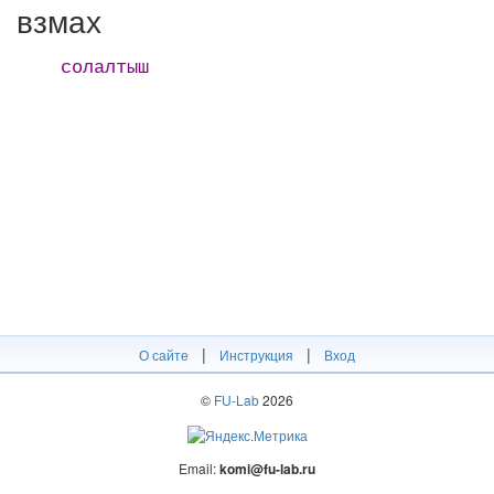
взмах
солалтыш
|
|
О сайте
Инструкция
Вход
©
FU-Lab
2026
Email:
komi@fu-lab.ru