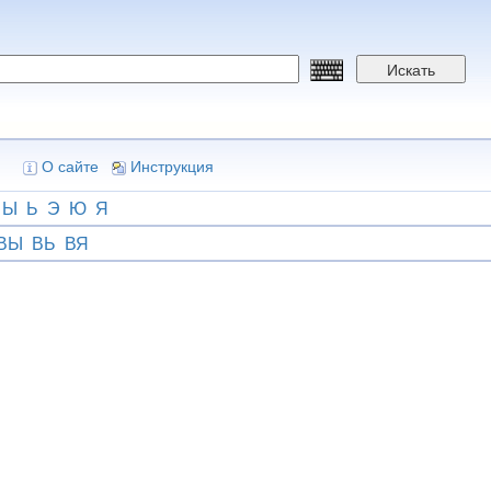
Искать
О сайте
Инструкция
Ы
Ь
Э
Ю
Я
ВЫ
ВЬ
ВЯ