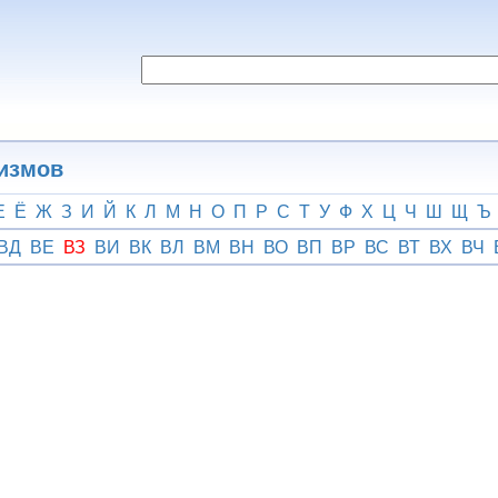
гизмов
Е
Ё
Ж
З
И
Й
К
Л
М
Н
О
П
Р
С
Т
У
Ф
Х
Ц
Ч
Ш
Щ
Ъ
ВД
ВЕ
ВЗ
ВИ
ВК
ВЛ
ВМ
ВН
ВО
ВП
ВР
ВС
ВТ
ВХ
ВЧ