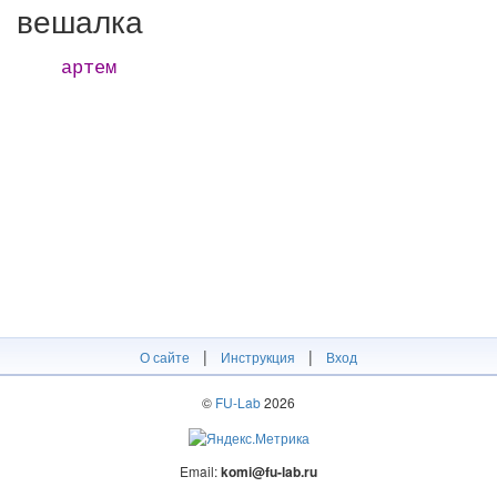
вешалка
артем
|
|
О сайте
Инструкция
Вход
©
FU-Lab
2026
Email:
komi@fu-lab.ru