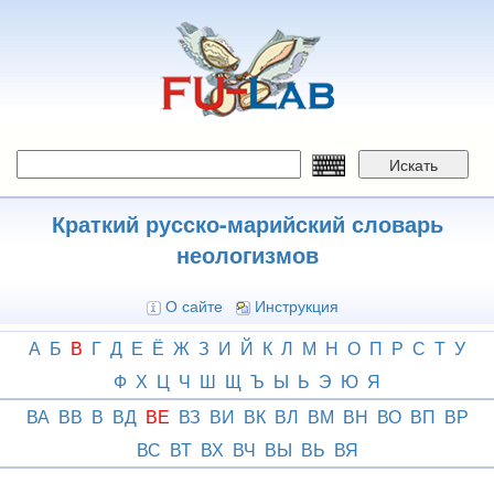
Перейти
к
основному
содержанию
Искать
Краткий русско-марийский словарь
неологизмов
О сайте
Инструкция
А
Б
В
Г
Д
Е
Ё
Ж
З
И
Й
К
Л
М
Н
О
П
Р
С
Т
У
Ф
Х
Ц
Ч
Ш
Щ
Ъ
Ы
Ь
Э
Ю
Я
ВА
ВВ
В
ВД
ВЕ
ВЗ
ВИ
ВК
ВЛ
ВМ
ВН
ВО
ВП
ВР
ВС
ВТ
ВХ
ВЧ
ВЫ
ВЬ
ВЯ