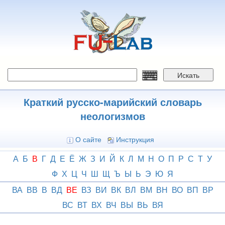
Перейти
к
основному
содержанию
Искать
Краткий русско-марийский словарь
неологизмов
О сайте
Инструкция
А
Б
В
Г
Д
Е
Ё
Ж
З
И
Й
К
Л
М
Н
О
П
Р
С
Т
У
Ф
Х
Ц
Ч
Ш
Щ
Ъ
Ы
Ь
Э
Ю
Я
ВА
ВВ
В
ВД
ВЕ
ВЗ
ВИ
ВК
ВЛ
ВМ
ВН
ВО
ВП
ВР
ВС
ВТ
ВХ
ВЧ
ВЫ
ВЬ
ВЯ