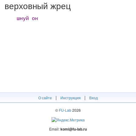
верховный жрец
шнуй он
|
|
О сайте
Инструкция
Вход
©
FU-Lab
2026
Email:
komi@fu-lab.ru