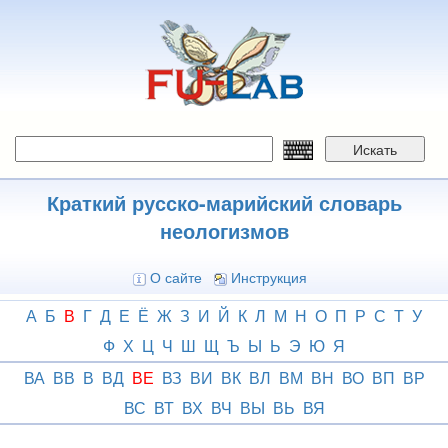
Перейти
к
основному
содержанию
Искать
Краткий русско-марийский словарь
неологизмов
О сайте
Инструкция
А
Б
В
Г
Д
Е
Ё
Ж
З
И
Й
К
Л
М
Н
О
П
Р
С
Т
У
Ф
Х
Ц
Ч
Ш
Щ
Ъ
Ы
Ь
Э
Ю
Я
ВА
ВВ
В
ВД
ВЕ
ВЗ
ВИ
ВК
ВЛ
ВМ
ВН
ВО
ВП
ВР
ВС
ВТ
ВХ
ВЧ
ВЫ
ВЬ
ВЯ