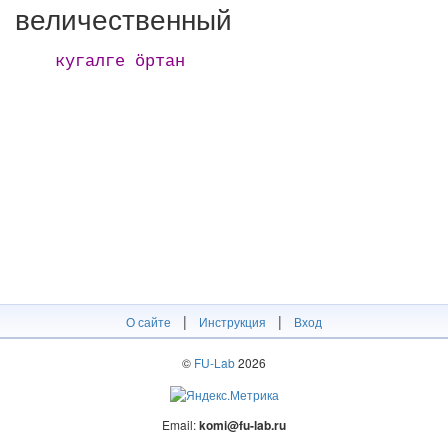
величественный
кугалге ӧртан
|
|
О сайте
Инструкция
Вход
©
FU-Lab
2026
Email:
komi@fu-lab.ru