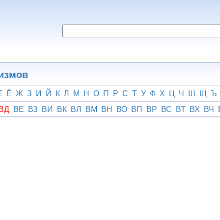
гизмов
Е
Ё
Ж
З
И
Й
К
Л
М
Н
О
П
Р
С
Т
У
Ф
Х
Ц
Ч
Ш
Щ
Ъ
ВД
ВЕ
ВЗ
ВИ
ВК
ВЛ
ВМ
ВН
ВО
ВП
ВР
ВС
ВТ
ВХ
ВЧ