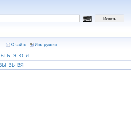
Искать
О сайте
Инструкция
Ы
Ь
Э
Ю
Я
ВЫ
ВЬ
ВЯ