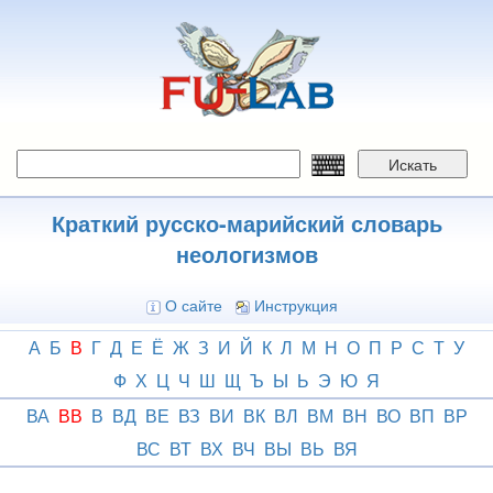
Перейти
к
основному
содержанию
Искать
Краткий русско-марийский словарь
неологизмов
О сайте
Инструкция
А
Б
В
Г
Д
Е
Ё
Ж
З
И
Й
К
Л
М
Н
О
П
Р
С
Т
У
Ф
Х
Ц
Ч
Ш
Щ
Ъ
Ы
Ь
Э
Ю
Я
ВА
ВВ
В
ВД
ВЕ
ВЗ
ВИ
ВК
ВЛ
ВМ
ВН
ВО
ВП
ВР
ВС
ВТ
ВХ
ВЧ
ВЫ
ВЬ
ВЯ