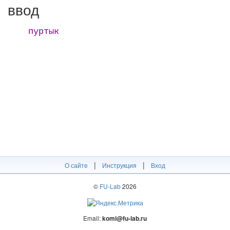
ввод
пуртык
|
|
О сайте
Инструкция
Вход
©
FU-Lab
2026
Email:
komi@fu-lab.ru