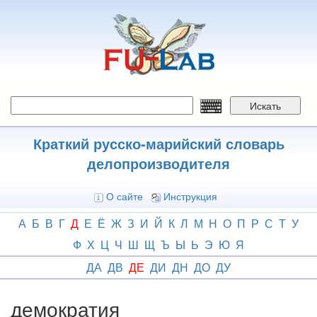
Перейти
к
основному
содержанию
Искать
Краткий русско-марийский словарь
делопроизводителя
О сайте
Инструкция
А
Б
В
Г
Д
Е
Ё
Ж
З
И
Й
К
Л
М
Н
О
П
Р
С
Т
У
Ф
Х
Ц
Ч
Ш
Щ
Ъ
Ы
Ь
Э
Ю
Я
ДА
ДВ
ДЕ
ДИ
ДН
ДО
ДУ
демократия