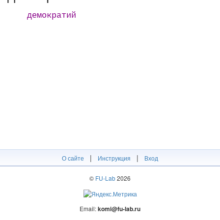
демократий
|
|
О сайте
Инструкция
Вход
©
FU-Lab
2026
Email:
komi@fu-lab.ru