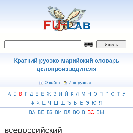
Перейти
к
основному
содержанию
Искать
Краткий русско-марийский словарь
делопроизводителя
О сайте
Инструкция
А
Б
В
Г
Д
Е
Ё
Ж
З
И
Й
К
Л
М
Н
О
П
Р
С
Т
У
Ф
Х
Ц
Ч
Ш
Щ
Ъ
Ы
Ь
Э
Ю
Я
ВА
ВЕ
ВЗ
ВИ
ВЛ
ВО
В
ВС
ВЫ
всероссийский