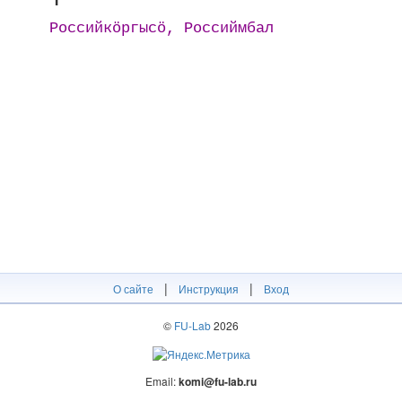
Российкӧргысӧ, Российмбал
|
|
О сайте
Инструкция
Вход
©
FU-Lab
2026
Email:
komi@fu-lab.ru