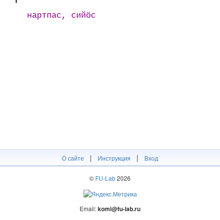
нартпас, сийӧс
|
|
О сайте
Инструкция
Вход
©
FU-Lab
2026
Email:
komi@fu-lab.ru