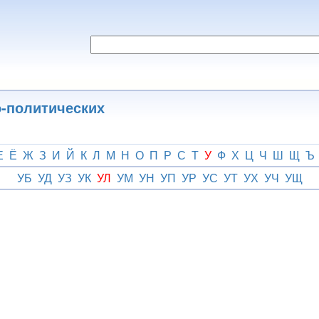
о-политических
Е
Ё
Ж
З
И
Й
К
Л
М
Н
О
П
Р
С
Т
У
Ф
Х
Ц
Ч
Ш
Щ
Ъ
УБ
УД
УЗ
УК
УЛ
УМ
УН
УП
УР
УС
УТ
УХ
УЧ
УЩ