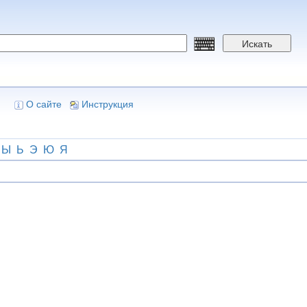
Искать
О сайте
Инструкция
Ы
Ь
Э
Ю
Я