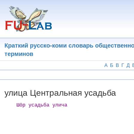
Перейти
к
основному
содержанию
Краткий русско-коми словарь общественн
терминов
А
Б
В
Г
Д
улица Центральная усадьба
Шӧр усадьба улича