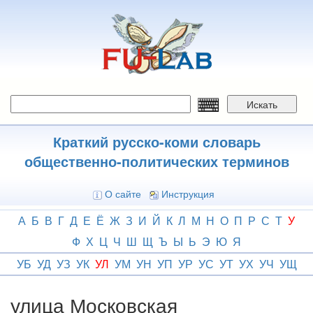
Перейти
к
основному
содержанию
Искать
Краткий русско-коми словарь
общественно-политических терминов
О сайте
Инструкция
А
Б
В
Г
Д
Е
Ё
Ж
З
И
Й
К
Л
М
Н
О
П
Р
С
Т
У
Ф
Х
Ц
Ч
Ш
Щ
Ъ
Ы
Ь
Э
Ю
Я
УБ
УД
УЗ
УК
УЛ
УМ
УН
УП
УР
УС
УТ
УХ
УЧ
УЩ
улица Московская