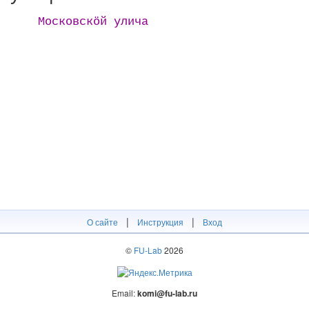
Московскӧй улича
|
|
О сайте
Инструкция
Вход
©
FU-Lab
2026
Email:
komi@fu-lab.ru