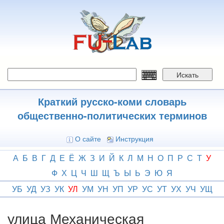
Перейти
к
основному
содержанию
Искать
Краткий русско-коми словарь
общественно-политических терминов
О сайте
Инструкция
А
Б
В
Г
Д
Е
Ё
Ж
З
И
Й
К
Л
М
Н
О
П
Р
С
Т
У
Ф
Х
Ц
Ч
Ш
Щ
Ъ
Ы
Ь
Э
Ю
Я
УБ
УД
УЗ
УК
УЛ
УМ
УН
УП
УР
УС
УТ
УХ
УЧ
УЩ
улица Механическая