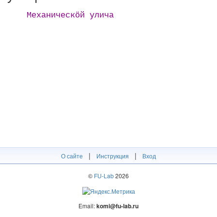
Механическӧй улича
|
|
О сайте
Инструкция
Вход
©
FU-Lab
2026
Email:
komi@fu-lab.ru