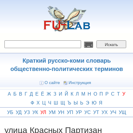
Перейти
к
основному
содержанию
Искать
Краткий русско-коми словарь
общественно-политических терминов
О сайте
Инструкция
А
Б
В
Г
Д
Е
Ё
Ж
З
И
Й
К
Л
М
Н
О
П
Р
С
Т
У
Ф
Х
Ц
Ч
Ш
Щ
Ъ
Ы
Ь
Э
Ю
Я
УБ
УД
УЗ
УК
УЛ
УМ
УН
УП
УР
УС
УТ
УХ
УЧ
УЩ
улица Красных Партизан