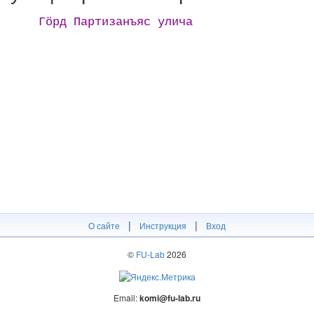
Гӧрд Партизанъяс улича
|
|
О сайте
Инструкция
Вход
©
FU-Lab
2026
Email:
komi@fu-lab.ru