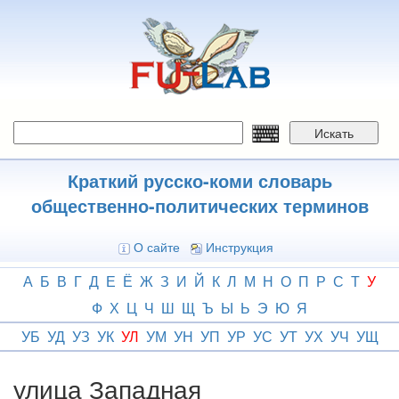
Перейти
к
основному
содержанию
Искать
Краткий русско-коми словарь
общественно-политических терминов
О сайте
Инструкция
А
Б
В
Г
Д
Е
Ё
Ж
З
И
Й
К
Л
М
Н
О
П
Р
С
Т
У
Ф
Х
Ц
Ч
Ш
Щ
Ъ
Ы
Ь
Э
Ю
Я
УБ
УД
УЗ
УК
УЛ
УМ
УН
УП
УР
УС
УТ
УХ
УЧ
УЩ
улица Западная