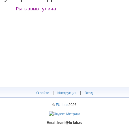
Рытыввыв улича
|
|
О сайте
Инструкция
Вход
©
FU-Lab
2026
Email:
komi@fu-lab.ru