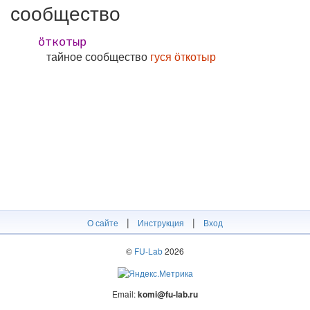
сообщество
ӧткотыр
тайное сообщество
гуся ӧткотыр
|
|
О сайте
Инструкция
Вход
©
FU-Lab
2026
Email:
komi@fu-lab.ru