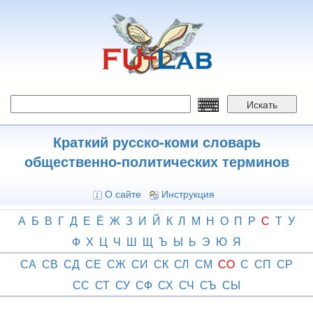
Перейти
к
основному
содержанию
Искать
Краткий русско-коми словарь
общественно-политических терминов
О сайте
Инструкция
А
Б
В
Г
Д
Е
Ё
Ж
З
И
Й
К
Л
М
Н
О
П
Р
С
Т
У
Ф
Х
Ц
Ч
Ш
Щ
Ъ
Ы
Ь
Э
Ю
Я
СА
СВ
СД
СЕ
СЖ
СИ
СК
СЛ
СМ
СО
С
СП
СР
СС
СТ
СУ
СФ
СХ
СЧ
СЪ
СЫ