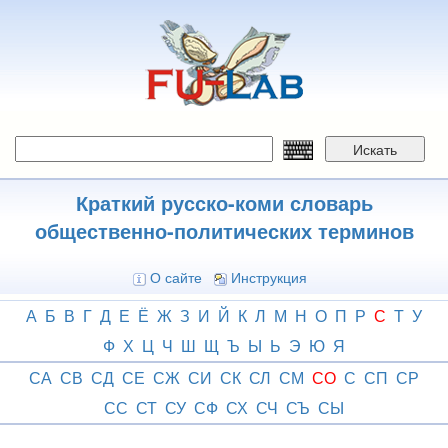
Перейти
к
основному
содержанию
Искать
Краткий русско-коми словарь
общественно-политических терминов
О сайте
Инструкция
А
Б
В
Г
Д
Е
Ё
Ж
З
И
Й
К
Л
М
Н
О
П
Р
С
Т
У
Ф
Х
Ц
Ч
Ш
Щ
Ъ
Ы
Ь
Э
Ю
Я
СА
СВ
СД
СЕ
СЖ
СИ
СК
СЛ
СМ
СО
С
СП
СР
СС
СТ
СУ
СФ
СХ
СЧ
СЪ
СЫ