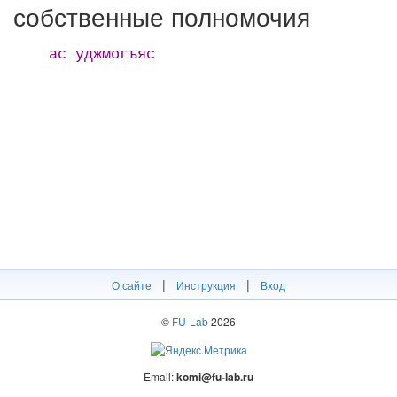
собственные полномочия
ас уджмогъяс
|
|
О сайте
Инструкция
Вход
©
FU-Lab
2026
Email:
komi@fu-lab.ru