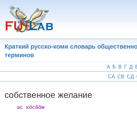
Перейти
к
основному
содержанию
Краткий русско-коми словарь общественн
терминов
А
Б
В
Г
Д
СА
СВ
СД
собственное желание
ас кӧсйӧм