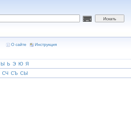
Искать
О сайте
Инструкция
Ы
Ь
Э
Ю
Я
СЧ
СЪ
СЫ