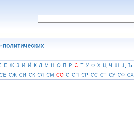
о-политических
Е
Ё
Ж
З
И
Й
К
Л
М
Н
О
П
Р
С
Т
У
Ф
Х
Ц
Ч
Ш
Щ
Ъ
СЕ
СЖ
СИ
СК
СЛ
СМ
СО
С
СП
СР
СС
СТ
СУ
СФ
СХ