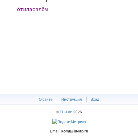
ӧтиласалӧм
|
|
О сайте
Инструкция
Вход
©
FU-Lab
2026
Email:
komi@fu-lab.ru