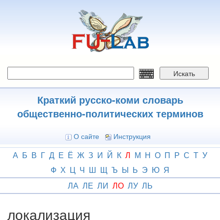
Перейти
к
основному
содержанию
Искать
Краткий русско-коми словарь
общественно-политических терминов
О сайте
Инструкция
А
Б
В
Г
Д
Е
Ё
Ж
З
И
Й
К
Л
М
Н
О
П
Р
С
Т
У
Ф
Х
Ц
Ч
Ш
Щ
Ъ
Ы
Ь
Э
Ю
Я
ЛА
ЛЕ
ЛИ
ЛО
ЛУ
ЛЬ
локализация