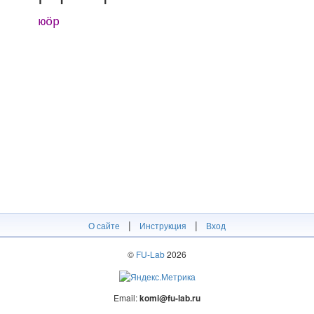
юӧр
|
|
О сайте
Инструкция
Вход
©
FU-Lab
2026
Email:
komi@fu-lab.ru