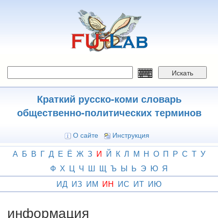
Перейти
к
основному
содержанию
Искать
Краткий русско-коми словарь
общественно-политических терминов
О сайте
Инструкция
А
Б
В
Г
Д
Е
Ё
Ж
З
И
Й
К
Л
М
Н
О
П
Р
С
Т
У
Ф
Х
Ц
Ч
Ш
Щ
Ъ
Ы
Ь
Э
Ю
Я
ИД
ИЗ
ИМ
ИН
ИС
ИТ
ИЮ
информация