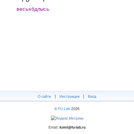
веськӧдлысь
|
|
О сайте
Инструкция
Вход
©
FU-Lab
2026
Email:
komi@fu-lab.ru